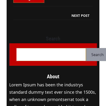
NEXT POST
Search
Z
o
Search
e
k
e
About
n
Lorem Ipsum has been the industrys
standard dummy text ever since the 1500s,
when an unknown prmontserrat took a