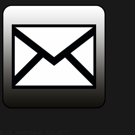
K.v.K. Nederland: 93634870