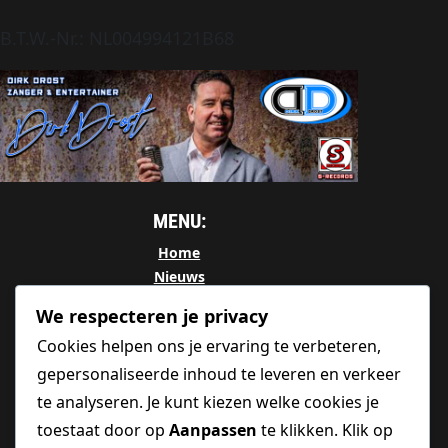
B.T.W.-Nr.: NL004994121B68
MENU:
Home
Nieuws
Biografie
We respecteren je privacy
Referenties
Cookies helpen ons je ervaring te verbeteren,
Contact
gepersonaliseerde inhoud te leveren en verkeer
Shop
te analyseren. Je kunt kiezen welke cookies je
TOP
toestaat door op
Aanpassen
te klikken. Klik op